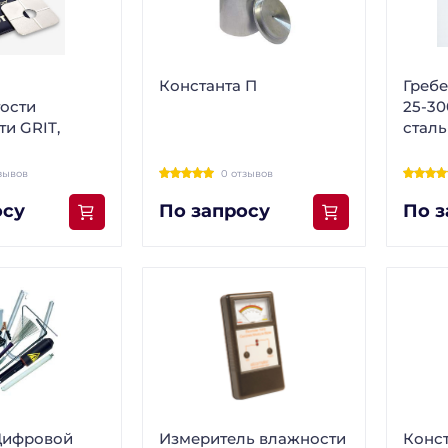
Константа П
Греб
ости
25-3
и GRIT,
сталь
зывов
0 отзывов
осу
По запросу
По з
Цифровой
Измеритель влажности
Конст