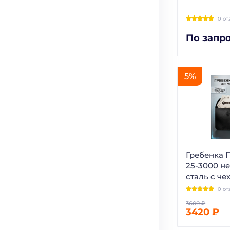
0 от
По запр
5%
Гребенка
25-3000 н
сталь с ч
0 от
3420 ₽