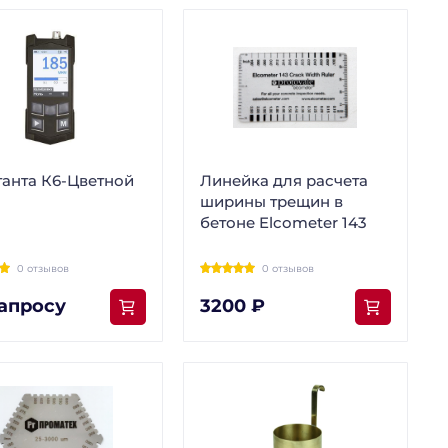
танта К6-Цветной
Линейка для расчета
ширины трещин в
бетоне Elcometer 143
0 отзывов
0 отзывов
апросу
3200 ₽