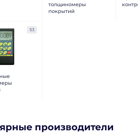
толщиномеры
контр
покрытий
53
нные
меры
й
ярные производители