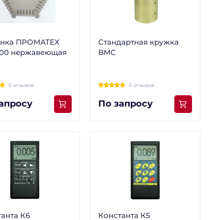
енка ПРОМАТЕХ
Стандартная кружка
000 нержавеющая
BMC
0 отзывов
0 отзывов
апросу
По запросу
анта К6
Константа К5