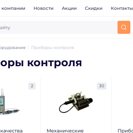
 компании
Новости
Акции
Скидки
Контакт
орудование
Приборы контроля
оры контроля
2
30
 качества
Механические
Прибо