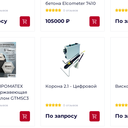
бетона Elcometer 7410
зывов
0 отзывов
осу
105000 ₽
По з
 ПРОМАТЕХ
Корона 2.1 - Цифровой
Виск
ержавеющая
ехлом GTMSC3
зывов
0 отзывов
По запросу
По з