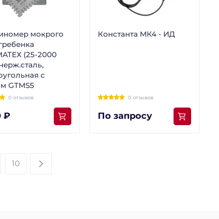
иномер мокрого
Константа МК4 - ИД
гребенка
АТЕХ (25-2000
нерж.сталь,
оугольная с
ом GTMS5
0 отзывов
0 отзывов
 ₽
По запросу
10