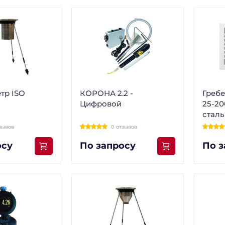
тр ISO
КОРОНА 2.2 -
Греб
Цифровой
25-2
сталь
зывов
0 отзывов
осу
По запросу
По з