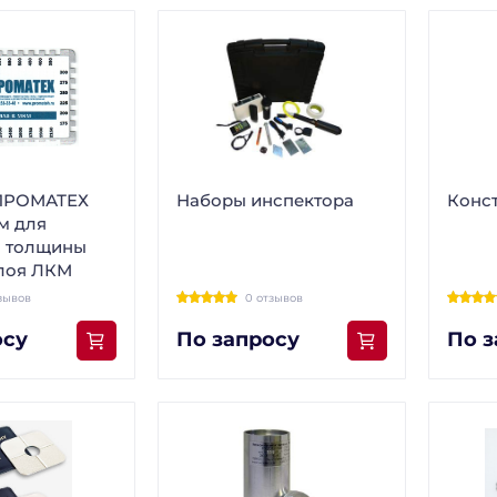
 ПРОМАТЕХ
Наборы инспектора
Конс
м для
я толщины
лоя ЛКМ
зывов
0 отзывов
осу
По запросу
По з