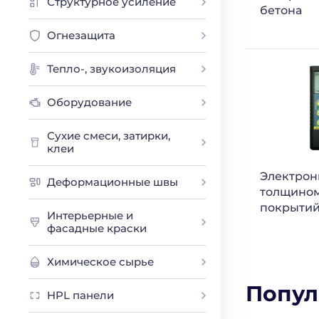
Структурное усиление
бетона
Огнезащита
Тепло-, звукоизоляция
Оборудование
Сухие смеси, затирки,
клеи
Электро
Деформационные швы
толщино
покрыти
Интерьерные и
фасадные краски
Химическое сырье
Попул
HPL панели