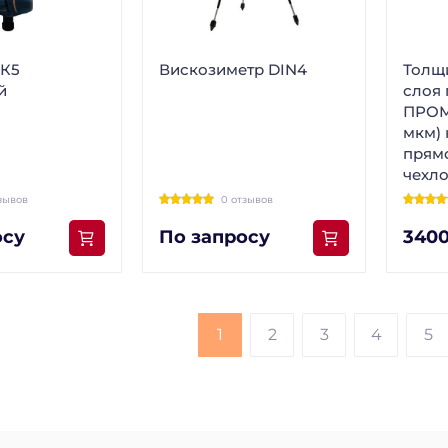
 К5
Вискозиметр DIN4
Толщ
й
слоя 
ПРОМ
мкм) 
прям
чехл
зывов
0 отзывов
осу
По запросу
3400
1
2
3
4
5