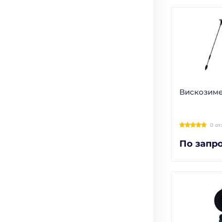
Вискозиме
0 от
По запр