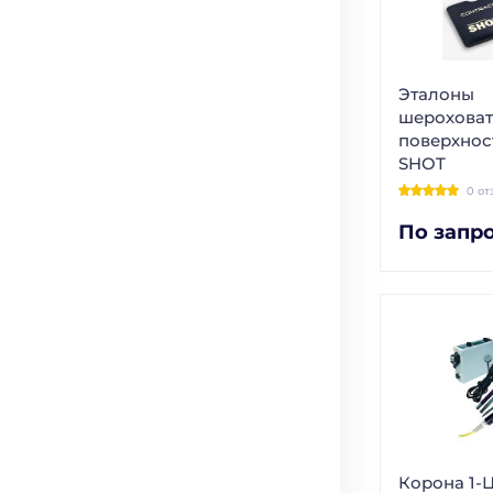
Эталоны
шероховат
поверхност
SHOT
0 от
По запр
Корона 1-