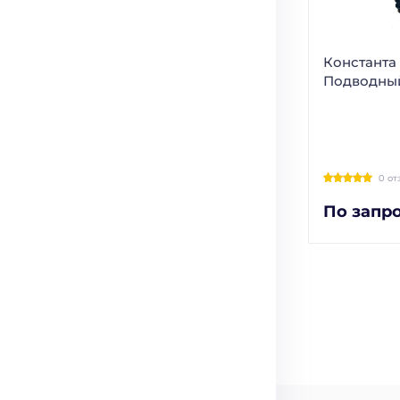
Константа
Подводны
0 от
По запр