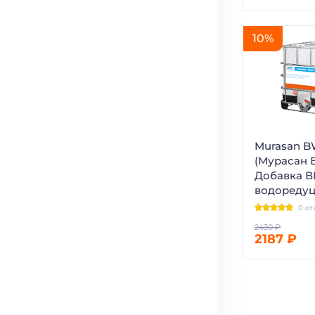
10%
Murasan B
(Мурасан Б
Добавка 
водореду
0 от
2187 ₽