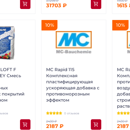
31703 ₽
1615
10%
10%
LOFT F
MC Rapid 115
MC Ra
EY Смесь
Комплексная
Комп
пластифицирующая
прот
ных
ускоряющая добавка с
возд
 покрытий
противоморозным
доба
ном
эффектом
стро
раст
зывов
0 отзывов
2187 ₽
2187