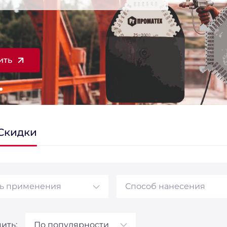
ить
Скидки
ь применения
Способ нанесения
ить:
По популярности