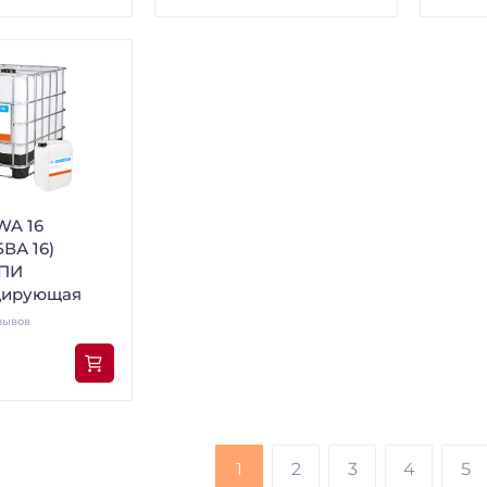
WA 16
ВА 16)
ВПИ
цирующая
зывов
1
2
3
4
5