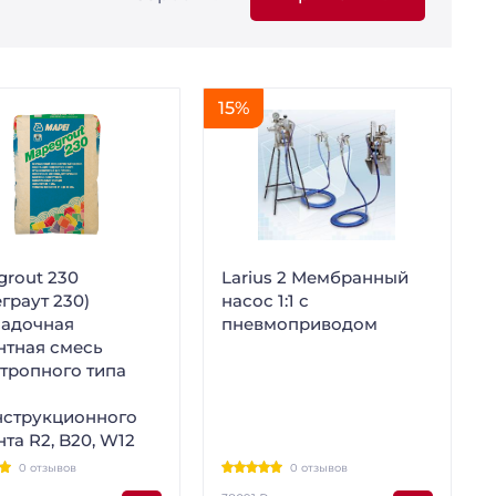
15%
grout 230
Larius 2 Мембранный
граут 230)
насос 1:1 с
садочная
пневмоприводом
нтная смесь
тропного типа
нструкционного
та R2, B20, W12
0 отзывов
0 отзывов