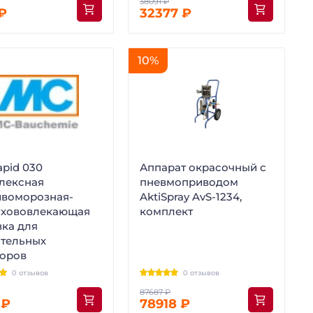
 ₽
32377 ₽
10%
pid 030
Аппарат окрасочный с
лексная
пневмоприводом
ивоморозная-
AktiSpray AvS-1234,
ухововлекающая
комплект
вка для
ительных
воров
0 отзывов
0 отзывов
 ₽
78918 ₽