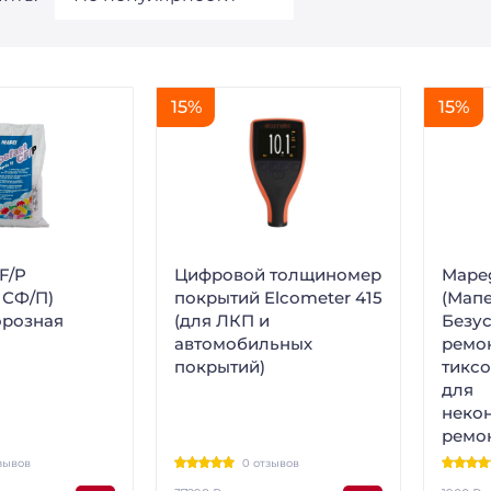
15%
15%
F/P
Цифровой толщиномер
Mape
 СФ/П)
покрытий Elcometer 415
(Мапе
орозная
(для ЛКП и
Безу
автомобильных
ремо
покрытий)
тиксо
для
неко
ремон
зывов
0 отзывов