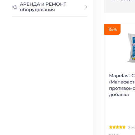
АРЕНДА и РЕМОНТ
оборудования
15%
Mapefast С
(Мапефаст
противом
добавка
0 от