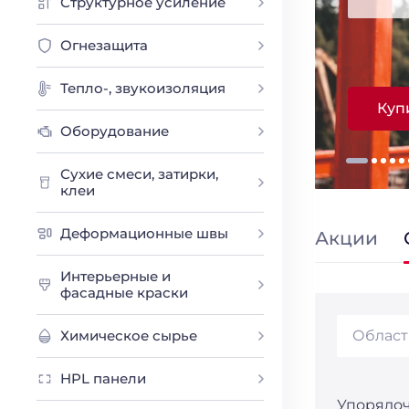
Структурное усиление
Огнезащита
Тепло-, звукоизоляция
Куп
Оборудование
Сухие смеси, затирки,
клеи
Деформационные швы
Акции
Интерьерные и
фасадные краски
Химическое сырье
Област
HPL панели
Упорядоч