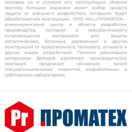
монтажа, но и условий его эксплуатации. Именно
поэтому большое значение имеет выбор средств
защиты от внешнего воздействия, которыми будет
обрабатываться конструкция. ООО «ИЦ «ПРОМАТЕХ» –
инжиниринговый центр в области разработки,
производства, поставки и технологического
сопровождения материалов для защиты
металлических, бетонных, деревянных и других
конструкций от коррозионного, теплового, огневого и
других видов воздействий. Помимо реализации
материалов брендов различных производителей,
компания предлагает несколько линий
специализированных покрытий, разработанных в
собственных лабораториях.